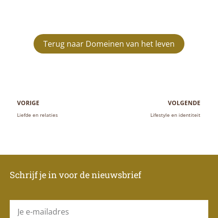
Terug naar Domeinen van het leven
Vorige
V
VORIGE
VOLGENDE
Liefde en relaties
Lifestyle en identiteit
Schrijf je in voor de nieuwsbrief
E-
mail