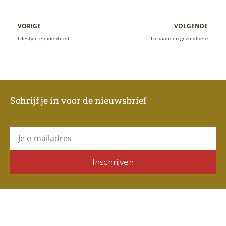
Vorige
V
VORIGE
VOLGENDE
Lifestyle en identiteit
Lichaam en gezondheid
Schrijf je in voor de nieuwsbrief
E-
mail
Inschrijven