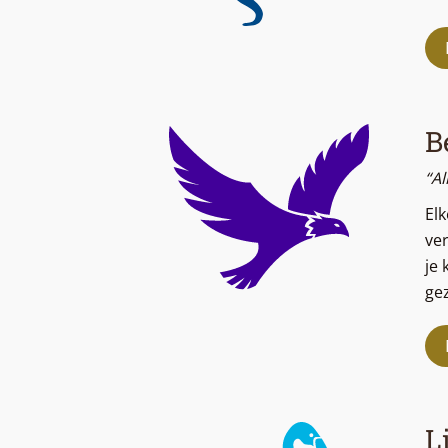
B
“Al
Elk
ver
je 
gez
L