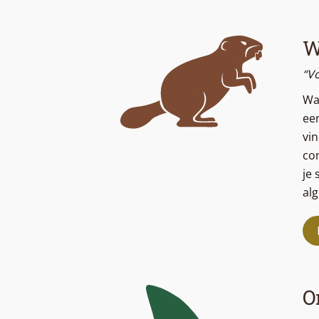
W
“Vo
Wa
een
vin
co
je 
al
O