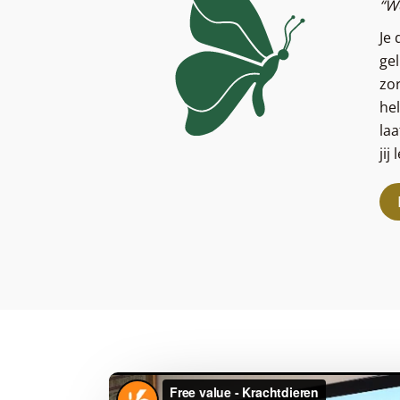
“We
Je 
ge
zor
hel
la
jij