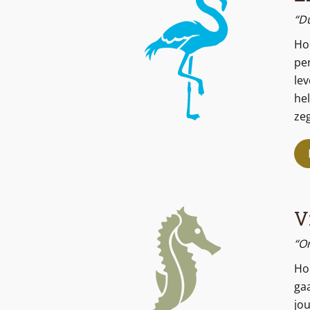
“Du
Hoe
per
lev
hel
zeg
V
“O
Hoe
gaa
jou