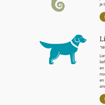
je 
L
“W
Li
lie
en 
no
en 
an