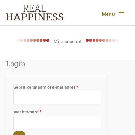
Ga
Menu
naar
Menu
de
inhoud
Mijn account
Login
Vereist
Vereist
Gebruikersnaam of e-mailadres
*
Wachtwoord
*